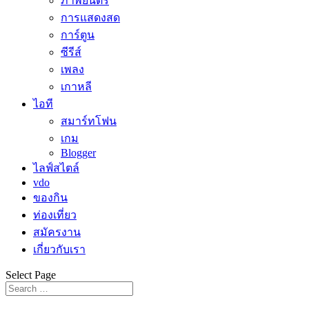
ภาพยนตร์
การแสดงสด
การ์ตูน
ซีรีส์
เพลง
เกาหลี
ไอที
สมาร์ทโฟน
เกม
Blogger
ไลฟ์สไตล์
vdo
ของกิน
ท่องเที่ยว
สมัครงาน
เกี่ยวกับเรา
Select Page