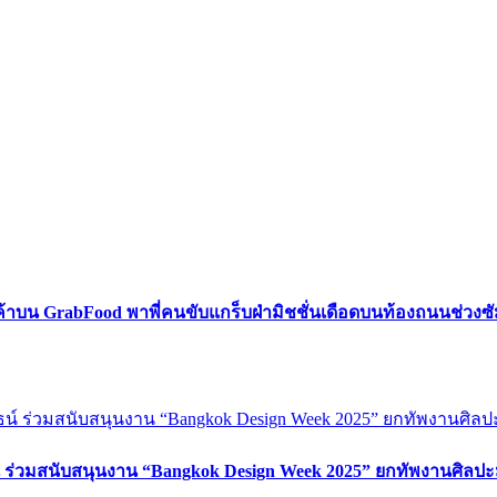
ค้าบน GrabFood พาพี่คนขับแกร็บฝ่ามิชชั่นเดือดบนท้องถนนช่วง
์ ร่วมสนับสนุนงาน “Bangkok Design Week 2025” ยกทัพงานศิลปะ