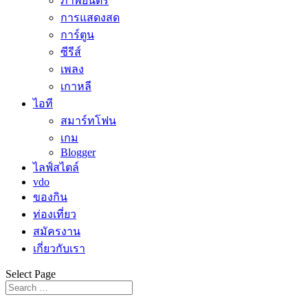
ภาพยนตร์
การแสดงสด
การ์ตูน
ซีรีส์
เพลง
เกาหลี
ไอที
สมาร์ทโฟน
เกม
Blogger
ไลฟ์สไตล์
vdo
ของกิน
ท่องเที่ยว
สมัครงาน
เกี่ยวกับเรา
Select Page