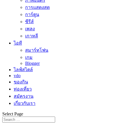
ภาพยนตร์
การแสดงสด
การ์ตูน
ซีรีส์
เพลง
เกาหลี
ไอที
สมาร์ทโฟน
เกม
Blogger
ไลฟ์สไตล์
vdo
ของกิน
ท่องเที่ยว
สมัครงาน
เกี่ยวกับเรา
Select Page