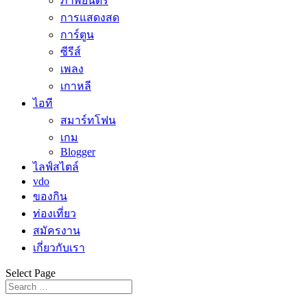
ภาพยนตร์
การแสดงสด
การ์ตูน
ซีรีส์
เพลง
เกาหลี
ไอที
สมาร์ทโฟน
เกม
Blogger
ไลฟ์สไตล์
vdo
ของกิน
ท่องเที่ยว
สมัครงาน
เกี่ยวกับเรา
Select Page