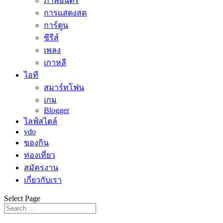
ภาพยนตร์
การแสดงสด
การ์ตูน
ซีรีส์
เพลง
เกาหลี
ไอที
สมาร์ทโฟน
เกม
Blogger
ไลฟ์สไตล์
vdo
ของกิน
ท่องเที่ยว
สมัครงาน
เกี่ยวกับเรา
Select Page