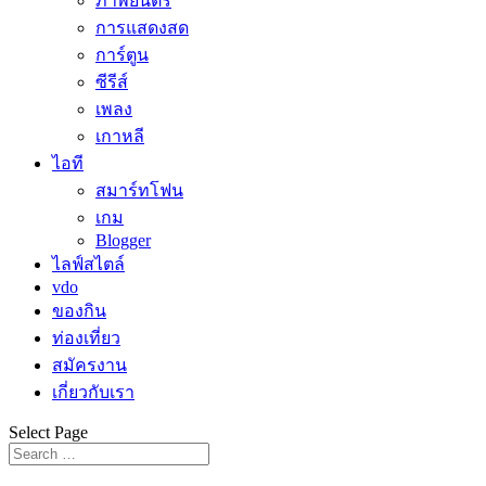
ภาพยนตร์
การแสดงสด
การ์ตูน
ซีรีส์
เพลง
เกาหลี
ไอที
สมาร์ทโฟน
เกม
Blogger
ไลฟ์สไตล์
vdo
ของกิน
ท่องเที่ยว
สมัครงาน
เกี่ยวกับเรา
Select Page