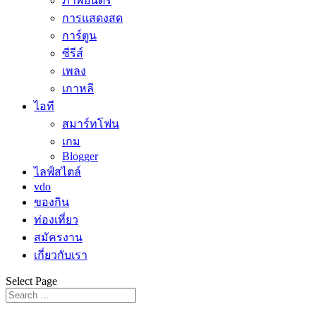
ภาพยนตร์
การแสดงสด
การ์ตูน
ซีรีส์
เพลง
เกาหลี
ไอที
สมาร์ทโฟน
เกม
Blogger
ไลฟ์สไตล์
vdo
ของกิน
ท่องเที่ยว
สมัครงาน
เกี่ยวกับเรา
Select Page