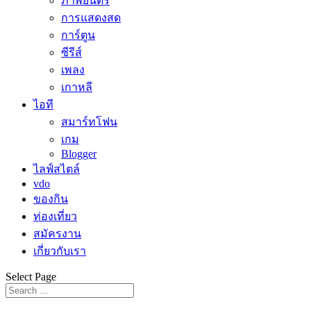
ภาพยนตร์
การแสดงสด
การ์ตูน
ซีรีส์
เพลง
เกาหลี
ไอที
สมาร์ทโฟน
เกม
Blogger
ไลฟ์สไตล์
vdo
ของกิน
ท่องเที่ยว
สมัครงาน
เกี่ยวกับเรา
Select Page