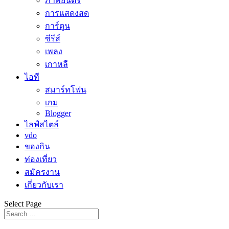
ภาพยนตร์
การแสดงสด
การ์ตูน
ซีรีส์
เพลง
เกาหลี
ไอที
สมาร์ทโฟน
เกม
Blogger
ไลฟ์สไตล์
vdo
ของกิน
ท่องเที่ยว
สมัครงาน
เกี่ยวกับเรา
Select Page