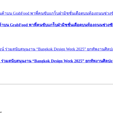
ค้าบน GrabFood พาพี่คนขับแกร็บฝ่ามิชชั่นเดือดบนท้องถนนช่วง
์ ร่วมสนับสนุนงาน “Bangkok Design Week 2025” ยกทัพงานศิลปะ
d.