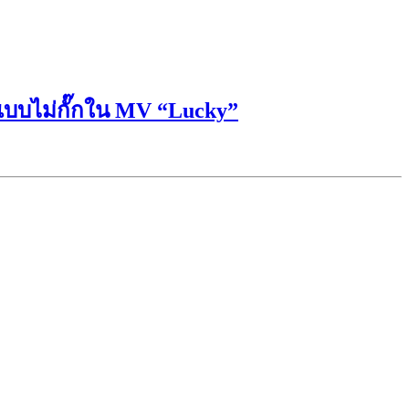
์ฟแบบไม่กั๊กใน MV “Lucky”