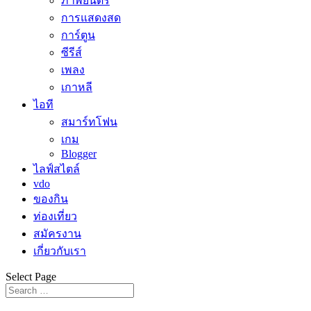
ภาพยนตร์
การแสดงสด
การ์ตูน
ซีรีส์
เพลง
เกาหลี
ไอที
สมาร์ทโฟน
เกม
Blogger
ไลฟ์สไตล์
vdo
ของกิน
ท่องเที่ยว
สมัครงาน
เกี่ยวกับเรา
Select Page