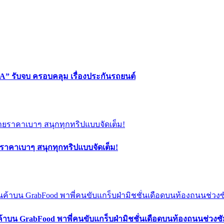
” รับจบ ครอบคลุม เรื่องประกันรถยนต์
ยราคาเบาๆ สนุกทุกทริปแบบจัดเต็ม!
ค้าบน GrabFood พาพี่คนขับแกร็บฝ่ามิชชั่นเดือดบนท้องถนนช่วง