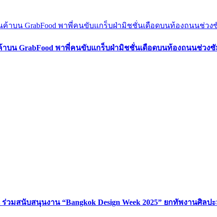
ค้าบน GrabFood พาพี่คนขับแกร็บฝ่ามิชชั่นเดือดบนท้องถนนช่วง
์ ร่วมสนับสนุนงาน “Bangkok Design Week 2025” ยกทัพงานศิลปะ