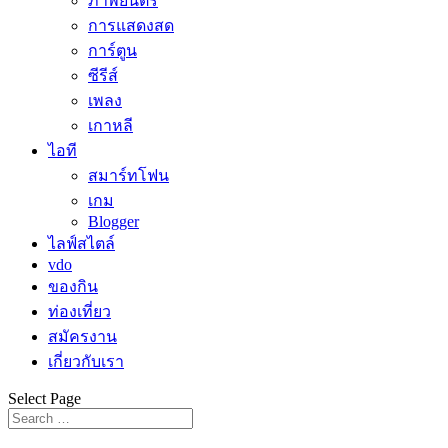
ภาพยนตร์
การแสดงสด
การ์ตูน
ซีรีส์
เพลง
เกาหลี
ไอที
สมาร์ทโฟน
เกม
Blogger
ไลฟ์สไตล์
vdo
ของกิน
ท่องเที่ยว
สมัครงาน
เกี่ยวกับเรา
Select Page