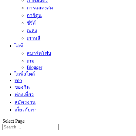
ภาพยนตร์
การแสดงสด
การ์ตูน
ซีรีส์
เพลง
เกาหลี
ไอที
สมาร์ทโฟน
เกม
Blogger
ไลฟ์สไตล์
vdo
ของกิน
ท่องเที่ยว
สมัครงาน
เกี่ยวกับเรา
Select Page