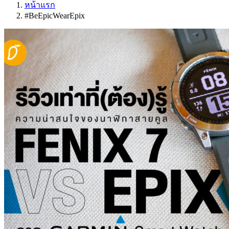
หน้าแรก
#BeEpicWearEpix