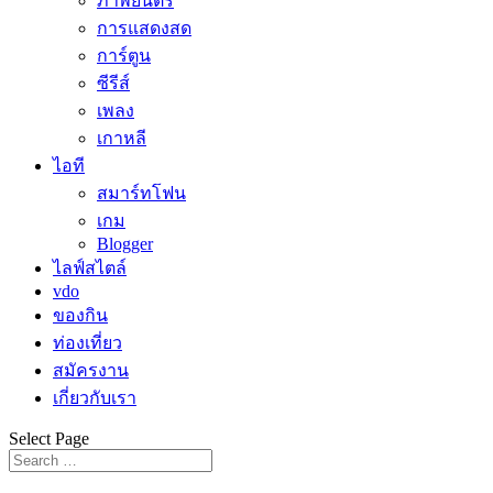
ภาพยนตร์
การแสดงสด
การ์ตูน
ซีรีส์
เพลง
เกาหลี
ไอที
สมาร์ทโฟน
เกม
Blogger
ไลฟ์สไตล์
vdo
ของกิน
ท่องเที่ยว
สมัครงาน
เกี่ยวกับเรา
Select Page