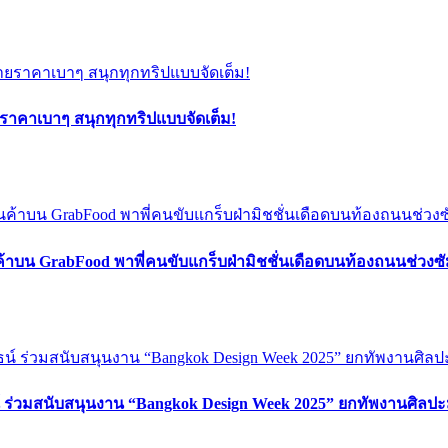
ยราคาเบาๆ สนุกทุกทริปแบบจัดเต็ม!
ค้าบน GrabFood พาพี่คนขับแกร็บฝ่ามิชชั่นเดือดบนท้องถนนช่วง
์ ร่วมสนับสนุนงาน “Bangkok Design Week 2025” ยกทัพงานศิลปะ