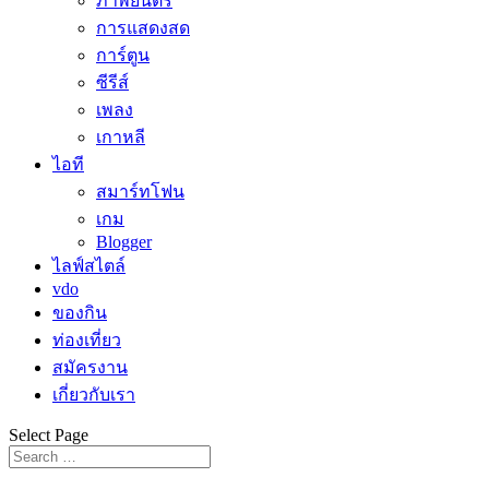
ภาพยนตร์
การแสดงสด
การ์ตูน
ซีรีส์
เพลง
เกาหลี
ไอที
สมาร์ทโฟน
เกม
Blogger
ไลฟ์สไตล์
vdo
ของกิน
ท่องเที่ยว
สมัครงาน
เกี่ยวกับเรา
Select Page