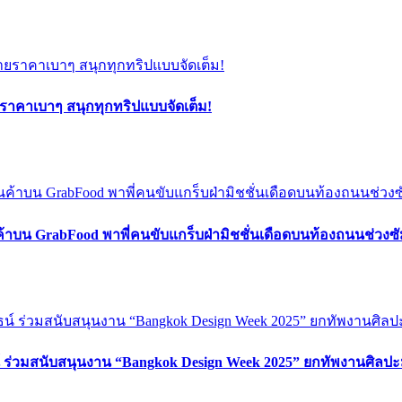
ยราคาเบาๆ สนุกทุกทริปแบบจัดเต็ม!
ค้าบน GrabFood พาพี่คนขับแกร็บฝ่ามิชชั่นเดือดบนท้องถนนช่วง
์ ร่วมสนับสนุนงาน “Bangkok Design Week 2025” ยกทัพงานศิลปะ