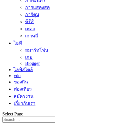
ภาพยนตร์
การแสดงสด
การ์ตูน
ซีรีส์
เพลง
เกาหลี
ไอที
สมาร์ทโฟน
เกม
Blogger
ไลฟ์สไตล์
vdo
ของกิน
ท่องเที่ยว
สมัครงาน
เกี่ยวกับเรา
Select Page