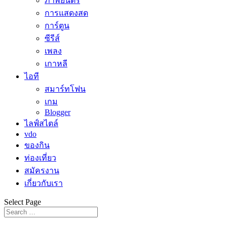
ภาพยนตร์
การแสดงสด
การ์ตูน
ซีรีส์
เพลง
เกาหลี
ไอที
สมาร์ทโฟน
เกม
Blogger
ไลฟ์สไตล์
vdo
ของกิน
ท่องเที่ยว
สมัครงาน
เกี่ยวกับเรา
Select Page