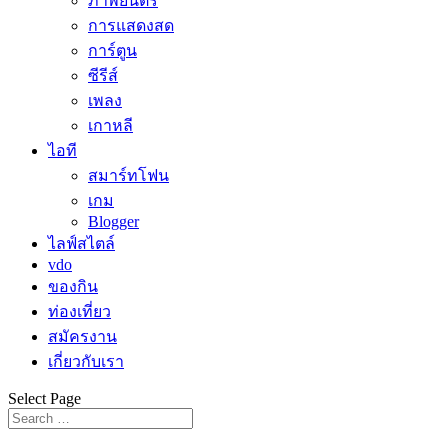
ภาพยนตร์
การแสดงสด
การ์ตูน
ซีรีส์
เพลง
เกาหลี
ไอที
สมาร์ทโฟน
เกม
Blogger
ไลฟ์สไตล์
vdo
ของกิน
ท่องเที่ยว
สมัครงาน
เกี่ยวกับเรา
Select Page