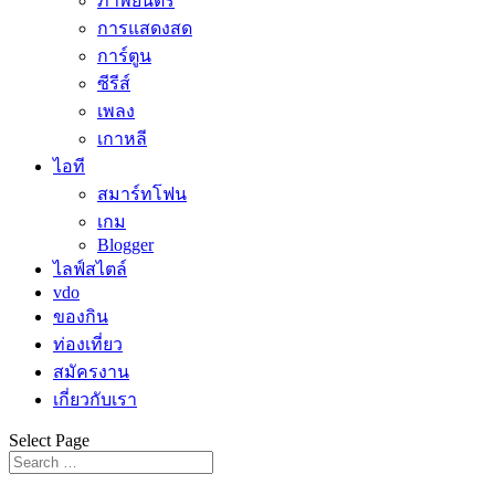
ภาพยนตร์
การแสดงสด
การ์ตูน
ซีรีส์
เพลง
เกาหลี
ไอที
สมาร์ทโฟน
เกม
Blogger
ไลฟ์สไตล์
vdo
ของกิน
ท่องเที่ยว
สมัครงาน
เกี่ยวกับเรา
Select Page