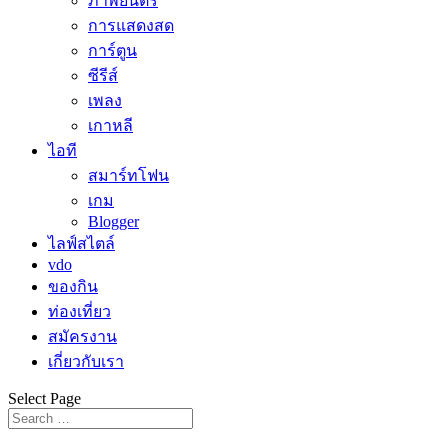
ภาพยนตร์
การแสดงสด
การ์ตูน
ซีรีส์
เพลง
เกาหลี
ไอที
สมาร์ทโฟน
เกม
Blogger
ไลฟ์สไตล์
vdo
ของกิน
ท่องเที่ยว
สมัครงาน
เกี่ยวกับเรา
Select Page