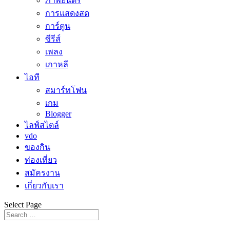
ภาพยนตร์
การแสดงสด
การ์ตูน
ซีรีส์
เพลง
เกาหลี
ไอที
สมาร์ทโฟน
เกม
Blogger
ไลฟ์สไตล์
vdo
ของกิน
ท่องเที่ยว
สมัครงาน
เกี่ยวกับเรา
Select Page