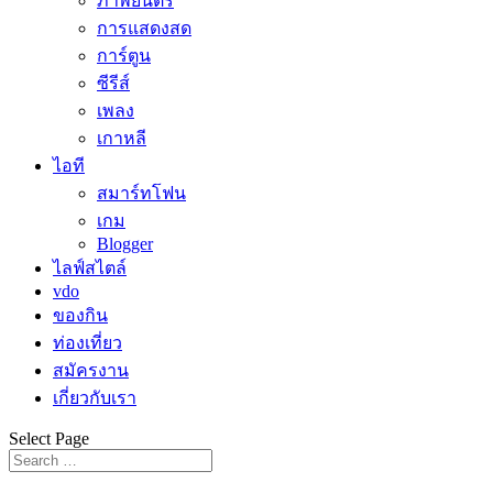
ภาพยนตร์
การแสดงสด
การ์ตูน
ซีรีส์
เพลง
เกาหลี
ไอที
สมาร์ทโฟน
เกม
Blogger
ไลฟ์สไตล์
vdo
ของกิน
ท่องเที่ยว
สมัครงาน
เกี่ยวกับเรา
Select Page