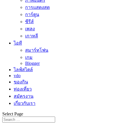
ภาพยนตร์
การแสดงสด
การ์ตูน
ซีรีส์
เพลง
เกาหลี
ไอที
สมาร์ทโฟน
เกม
Blogger
ไลฟ์สไตล์
vdo
ของกิน
ท่องเที่ยว
สมัครงาน
เกี่ยวกับเรา
Select Page