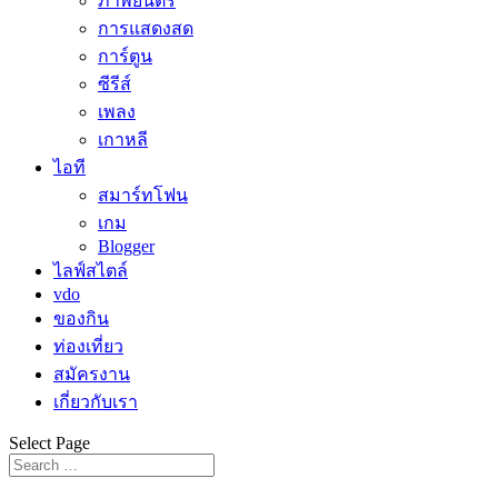
ภาพยนตร์
การแสดงสด
การ์ตูน
ซีรีส์
เพลง
เกาหลี
ไอที
สมาร์ทโฟน
เกม
Blogger
ไลฟ์สไตล์
vdo
ของกิน
ท่องเที่ยว
สมัครงาน
เกี่ยวกับเรา
Select Page