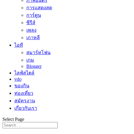
ภาพยนตร์
การแสดงสด
การ์ตูน
ซีรีส์
เพลง
เกาหลี
ไอที
สมาร์ทโฟน
เกม
Blogger
ไลฟ์สไตล์
vdo
ของกิน
ท่องเที่ยว
สมัครงาน
เกี่ยวกับเรา
Select Page