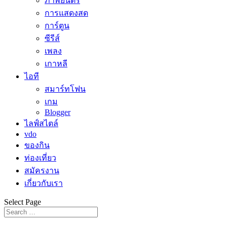
ภาพยนตร์
การแสดงสด
การ์ตูน
ซีรีส์
เพลง
เกาหลี
ไอที
สมาร์ทโฟน
เกม
Blogger
ไลฟ์สไตล์
vdo
ของกิน
ท่องเที่ยว
สมัครงาน
เกี่ยวกับเรา
Select Page