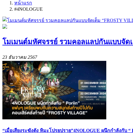
หน้าแรก
#4NOLOGUE
โมเมนต์มหัศจรรย์ รวมคอลแลปกันแบบจัดเ
23 ธันวาคม 2567
“เมื่อเสียงระฆังดัง หิมะโปรยปราย”4NOLOGUE ผนึกกำลังกับ “