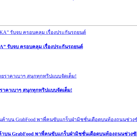
” รับจบ ครอบคลุม เรื่องประกันรถยนต์
ยราคาเบาๆ สนุกทุกทริปแบบจัดเต็ม!
ค้าบน GrabFood พาพี่คนขับแกร็บฝ่ามิชชั่นเดือดบนท้องถนนช่วง