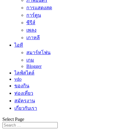
ภาพยนตร์
การแสดงสด
การ์ตูน
ซีรีส์
เพลง
เกาหลี
ไอที
สมาร์ทโฟน
เกม
Blogger
ไลฟ์สไตล์
vdo
ของกิน
ท่องเที่ยว
สมัครงาน
เกี่ยวกับเรา
Select Page