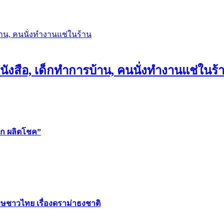
ติวหนังสือ, เด็กทำการบ้าน, คนนั่งทำงานแช่ในร้
ป๊ก ผลิตโชค”
โทษชาวไทย เรื่องดราม่าธงชาติ