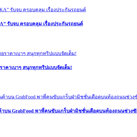
” รับจบ ครอบคลุม เรื่องประกันรถยนต์
ยราคาเบาๆ สนุกทุกทริปแบบจัดเต็ม!
ค้าบน GrabFood พาพี่คนขับแกร็บฝ่ามิชชั่นเดือดบนท้องถนนช่วง