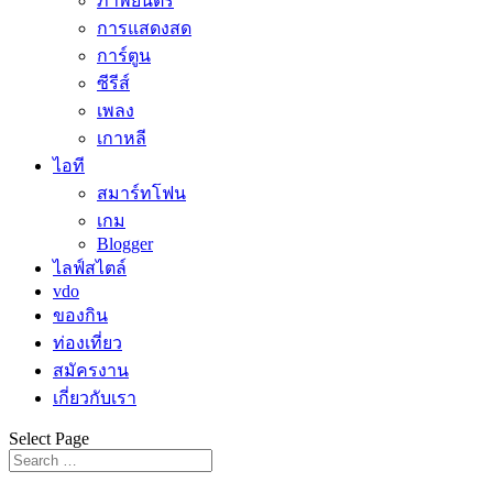
ภาพยนตร์
การแสดงสด
การ์ตูน
ซีรีส์
เพลง
เกาหลี
ไอที
สมาร์ทโฟน
เกม
Blogger
ไลฟ์สไตล์
vdo
ของกิน
ท่องเที่ยว
สมัครงาน
เกี่ยวกับเรา
Select Page