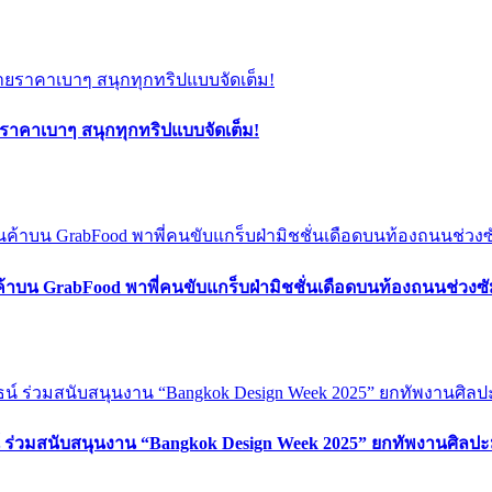
ยราคาเบาๆ สนุกทุกทริปแบบจัดเต็ม!
ค้าบน GrabFood พาพี่คนขับแกร็บฝ่ามิชชั่นเดือดบนท้องถนนช่วง
์ ร่วมสนับสนุนงาน “Bangkok Design Week 2025” ยกทัพงานศิลปะ