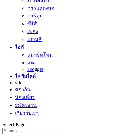
ภาพยนตร์
การแสดงสด
การ์ตูน
ซีรีส์
เพลง
เกาหลี
ไอที
สมาร์ทโฟน
เกม
Blogger
ไลฟ์สไตล์
vdo
ของกิน
ท่องเที่ยว
สมัครงาน
เกี่ยวกับเรา
Select Page