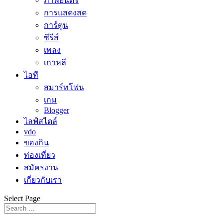
ภาพยนตร์
การแสดงสด
การ์ตูน
ซีรีส์
เพลง
เกาหลี
ไอที
สมาร์ทโฟน
เกม
Blogger
ไลฟ์สไตล์
vdo
ของกิน
ท่องเที่ยว
สมัครงาน
เกี่ยวกับเรา
Select Page