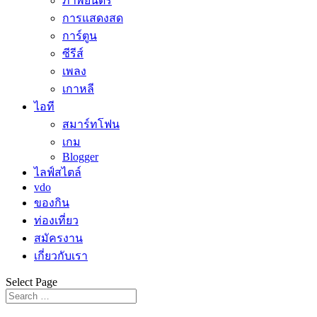
ภาพยนตร์
การแสดงสด
การ์ตูน
ซีรีส์
เพลง
เกาหลี
ไอที
สมาร์ทโฟน
เกม
Blogger
ไลฟ์สไตล์
vdo
ของกิน
ท่องเที่ยว
สมัครงาน
เกี่ยวกับเรา
Select Page