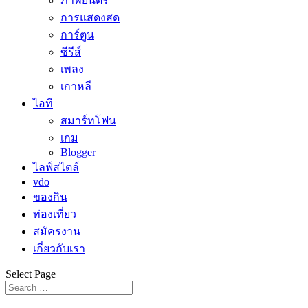
ภาพยนตร์
การแสดงสด
การ์ตูน
ซีรีส์
เพลง
เกาหลี
ไอที
สมาร์ทโฟน
เกม
Blogger
ไลฟ์สไตล์
vdo
ของกิน
ท่องเที่ยว
สมัครงาน
เกี่ยวกับเรา
Select Page