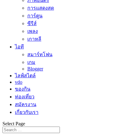
ภาพยนตร์
การแสดงสด
การ์ตูน
ซีรีส์
เพลง
เกาหลี
ไอที
สมาร์ทโฟน
เกม
Blogger
ไลฟ์สไตล์
vdo
ของกิน
ท่องเที่ยว
สมัครงาน
เกี่ยวกับเรา
Select Page