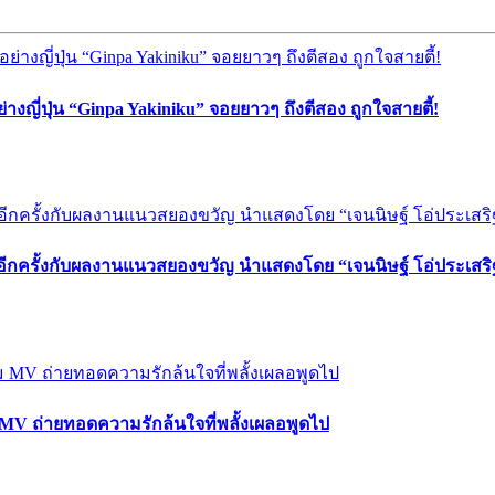
่างญี่ปุ่น “Ginpa Yakiniku” จอยยาวๆ ถึงตีสอง ถูกใจสายตี้!
 อีกครั้งกับผลงานแนวสยองขวัญ นำแสดงโดย “เจนนิษฐ์ โอ่ประเสริ
ม MV ถ่ายทอดความรักล้นใจที่พลั้งเผลอพูดไป