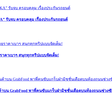
” รับจบ ครอบคลุม เรื่องประกันรถยนต์
ยราคาเบาๆ สนุกทุกทริปแบบจัดเต็ม!
ค้าบน GrabFood พาพี่คนขับแกร็บฝ่ามิชชั่นเดือดบนท้องถนนช่วง