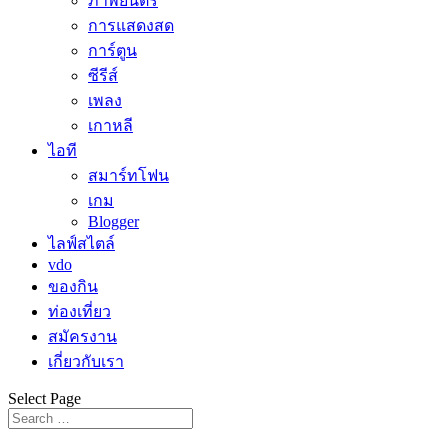
ภาพยนตร์
การแสดงสด
การ์ตูน
ซีรีส์
เพลง
เกาหลี
ไอที
สมาร์ทโฟน
เกม
Blogger
ไลฟ์สไตล์
vdo
ของกิน
ท่องเที่ยว
สมัครงาน
เกี่ยวกับเรา
Select Page