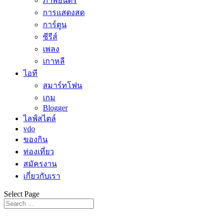
ภาพยนตร์
การแสดงสด
การ์ตูน
ซีรีส์
เพลง
เกาหลี
ไอที
สมาร์ทโฟน
เกม
Blogger
ไลฟ์สไตล์
vdo
ของกิน
ท่องเที่ยว
สมัครงาน
เกี่ยวกับเรา
Select Page