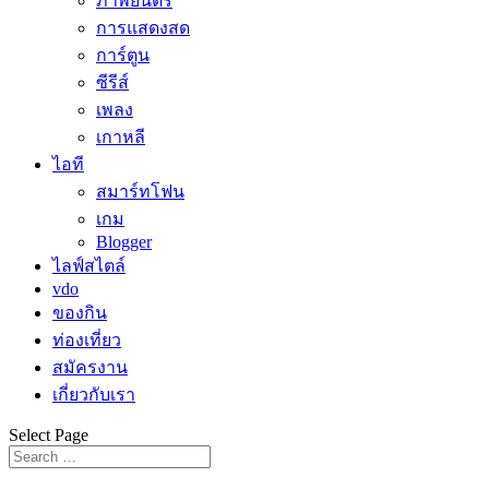
ภาพยนตร์
การแสดงสด
การ์ตูน
ซีรีส์
เพลง
เกาหลี
ไอที
สมาร์ทโฟน
เกม
Blogger
ไลฟ์สไตล์
vdo
ของกิน
ท่องเที่ยว
สมัครงาน
เกี่ยวกับเรา
Select Page