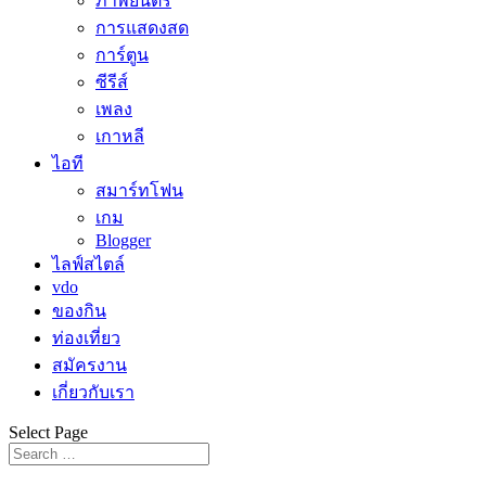
ภาพยนตร์
การแสดงสด
การ์ตูน
ซีรีส์
เพลง
เกาหลี
ไอที
สมาร์ทโฟน
เกม
Blogger
ไลฟ์สไตล์
vdo
ของกิน
ท่องเที่ยว
สมัครงาน
เกี่ยวกับเรา
Select Page