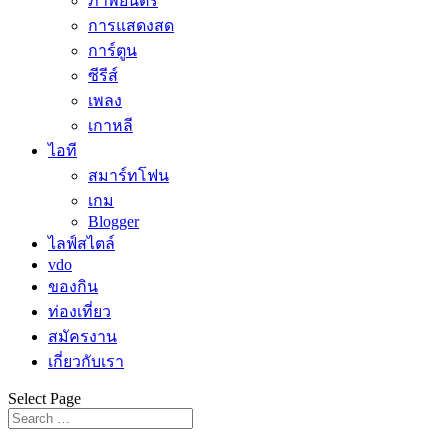
ภาพยนตร์
การแสดงสด
การ์ตูน
ซีรีส์
เพลง
เกาหลี
ไอที
สมาร์ทโฟน
เกม
Blogger
ไลฟ์สไตล์
vdo
ของกิน
ท่องเที่ยว
สมัครงาน
เกี่ยวกับเรา
Select Page