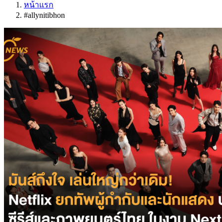
หน้าแรก
#allynitibhon