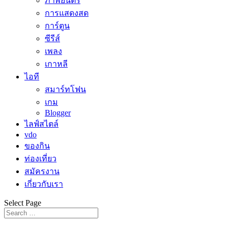
ภาพยนตร์
การแสดงสด
การ์ตูน
ซีรีส์
เพลง
เกาหลี
ไอที
สมาร์ทโฟน
เกม
Blogger
ไลฟ์สไตล์
vdo
ของกิน
ท่องเที่ยว
สมัครงาน
เกี่ยวกับเรา
Select Page