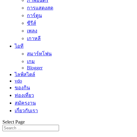
ภาพยนตร์
การแสดงสด
การ์ตูน
ซีรีส์
เพลง
เกาหลี
ไอที
สมาร์ทโฟน
เกม
Blogger
ไลฟ์สไตล์
vdo
ของกิน
ท่องเที่ยว
สมัครงาน
เกี่ยวกับเรา
Select Page