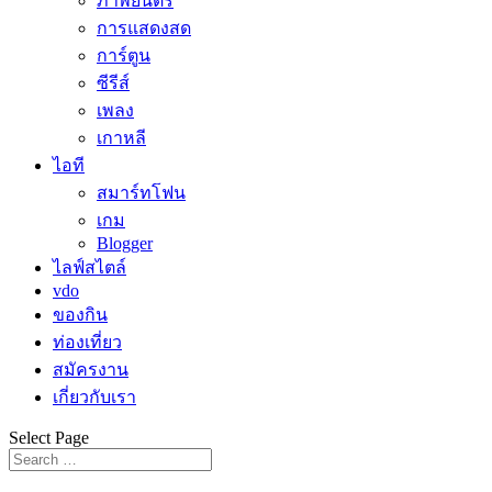
ภาพยนตร์
การแสดงสด
การ์ตูน
ซีรีส์
เพลง
เกาหลี
ไอที
สมาร์ทโฟน
เกม
Blogger
ไลฟ์สไตล์
vdo
ของกิน
ท่องเที่ยว
สมัครงาน
เกี่ยวกับเรา
Select Page