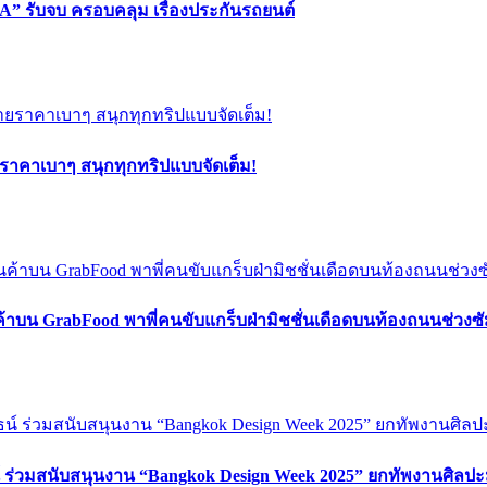
” รับจบ ครอบคลุม เรื่องประกันรถยนต์
ยราคาเบาๆ สนุกทุกทริปแบบจัดเต็ม!
ค้าบน GrabFood พาพี่คนขับแกร็บฝ่ามิชชั่นเดือดบนท้องถนนช่วง
์ ร่วมสนับสนุนงาน “Bangkok Design Week 2025” ยกทัพงานศิลปะ