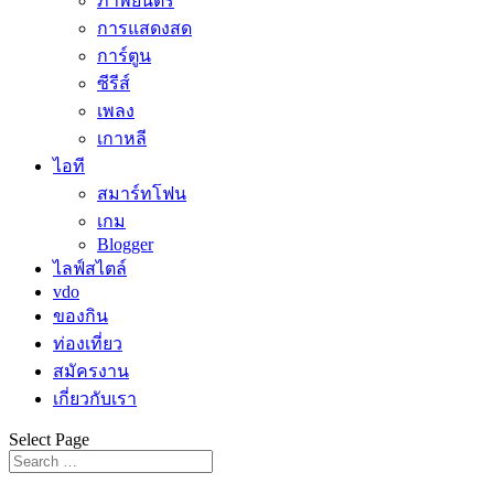
ภาพยนตร์
การแสดงสด
การ์ตูน
ซีรีส์
เพลง
เกาหลี
ไอที
สมาร์ทโฟน
เกม
Blogger
ไลฟ์สไตล์
vdo
ของกิน
ท่องเที่ยว
สมัครงาน
เกี่ยวกับเรา
Select Page