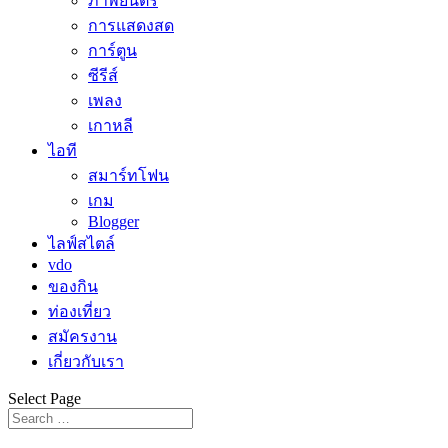
ภาพยนตร์
การแสดงสด
การ์ตูน
ซีรีส์
เพลง
เกาหลี
ไอที
สมาร์ทโฟน
เกม
Blogger
ไลฟ์สไตล์
vdo
ของกิน
ท่องเที่ยว
สมัครงาน
เกี่ยวกับเรา
Select Page