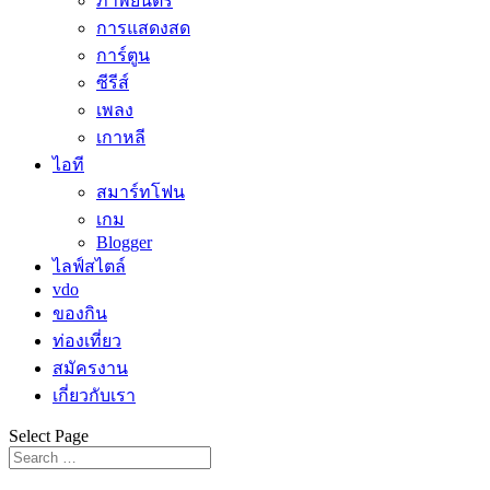
ภาพยนตร์
การแสดงสด
การ์ตูน
ซีรีส์
เพลง
เกาหลี
ไอที
สมาร์ทโฟน
เกม
Blogger
ไลฟ์สไตล์
vdo
ของกิน
ท่องเที่ยว
สมัครงาน
เกี่ยวกับเรา
Select Page