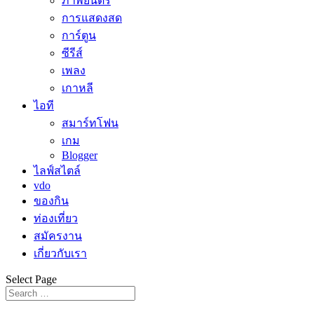
ภาพยนตร์
การแสดงสด
การ์ตูน
ซีรีส์
เพลง
เกาหลี
ไอที
สมาร์ทโฟน
เกม
Blogger
ไลฟ์สไตล์
vdo
ของกิน
ท่องเที่ยว
สมัครงาน
เกี่ยวกับเรา
Select Page