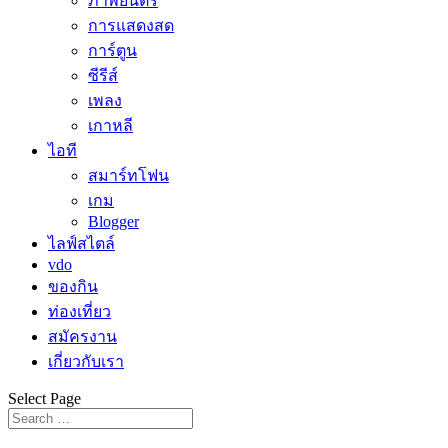
ภาพยนตร์
การแสดงสด
การ์ตูน
ซีรีส์
เพลง
เกาหลี
ไอที
สมาร์ทโฟน
เกม
Blogger
ไลฟ์สไตล์
vdo
ของกิน
ท่องเที่ยว
สมัครงาน
เกี่ยวกับเรา
Select Page