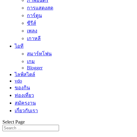
ภาพยนตร์
การแสดงสด
การ์ตูน
ซีรีส์
เพลง
เกาหลี
ไอที
สมาร์ทโฟน
เกม
Blogger
ไลฟ์สไตล์
vdo
ของกิน
ท่องเที่ยว
สมัครงาน
เกี่ยวกับเรา
Select Page