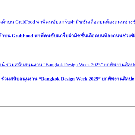
ค้าบน GrabFood พาพี่คนขับแกร็บฝ่ามิชชั่นเดือดบนท้องถนนช่วง
์ ร่วมสนับสนุนงาน “Bangkok Design Week 2025” ยกทัพงานศิลปะ