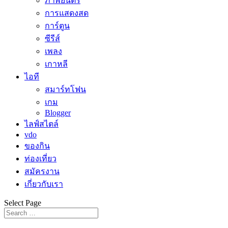
ภาพยนตร์
การแสดงสด
การ์ตูน
ซีรีส์
เพลง
เกาหลี
ไอที
สมาร์ทโฟน
เกม
Blogger
ไลฟ์สไตล์
vdo
ของกิน
ท่องเที่ยว
สมัครงาน
เกี่ยวกับเรา
Select Page