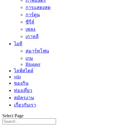
ภาพยนตร์
การแสดงสด
การ์ตูน
ซีรีส์
เพลง
เกาหลี
ไอที
สมาร์ทโฟน
เกม
Blogger
ไลฟ์สไตล์
vdo
ของกิน
ท่องเที่ยว
สมัครงาน
เกี่ยวกับเรา
Select Page