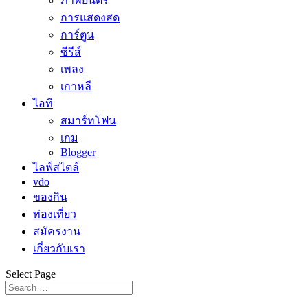
ภาพยนตร์
การแสดงสด
การ์ตูน
ซีรีส์
เพลง
เกาหลี
ไอที
สมาร์ทโฟน
เกม
Blogger
ไลฟ์สไตล์
vdo
ของกิน
ท่องเที่ยว
สมัครงาน
เกี่ยวกับเรา
Select Page