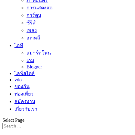
ภาพยนตร์
การแสดงสด
การ์ตูน
ซีรีส์
เพลง
เกาหลี
ไอที
สมาร์ทโฟน
เกม
Blogger
ไลฟ์สไตล์
vdo
ของกิน
ท่องเที่ยว
สมัครงาน
เกี่ยวกับเรา
Select Page